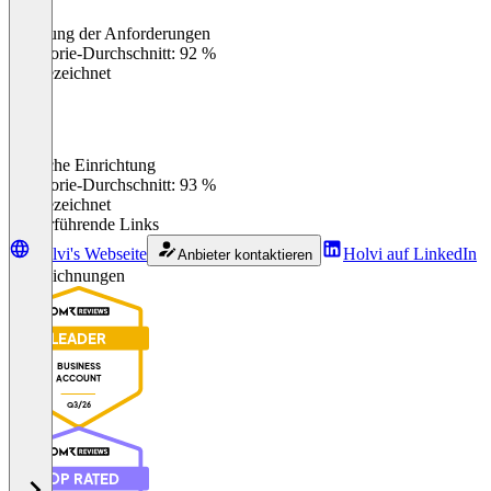
Erfüllung der Anforderungen
0
%
Kategorie-Durchschnitt: 92 %
Ausgezeichnet
Einfache Einrichtung
0
%
Kategorie-Durchschnitt: 93 %
Ausgezeichnet
Weiterführende Links
Holvi's Webseite
Holvi auf LinkedIn
Anbieter kontaktieren
Auszeichnungen
LEADER
BUSINESS
ACCOUNT
Q3/26
TOP RATED