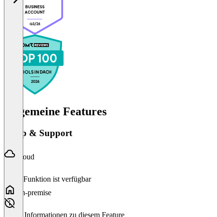
BUSINESS
ACCOUNT
Q3/26
TOP 100
TOOLS IN DACH
2026
Allgemeine Features
Setup & Support
Cloud
Diese Funktion ist verfügbar
On-premise
Keine Informationen zu diesem Feature