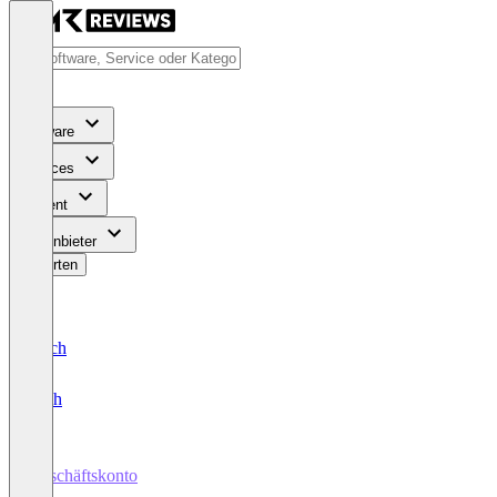
Software
Services
Content
Für Anbieter
Bewerten
Deutsch
English
Geschäftskonto