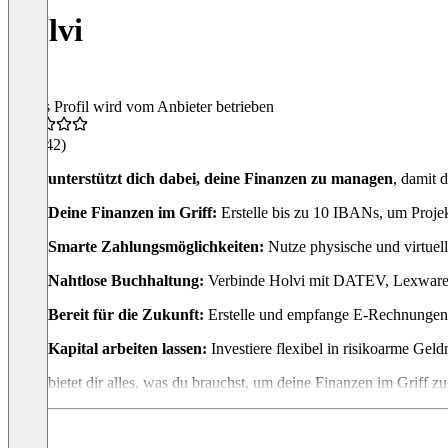
Holvi
Dieses Profil wird vom Anbieter betrieben
4,6
(142)
Holvi unterstützt dich dabei, deine
Finanzen zu managen
, damit 
Deine Finanzen im Griff:
Erstelle bis zu 10 IBANs, um Proje
Smarte Zahlungsmöglichkeiten:
Nutze physische und virtuel
Nahtlose Buchhaltung:
Verbinde Holvi mit DATEV, Lexware o
Bereit für die Zukunft:
Erstelle und empfange E-Rechnungen 
Kapital arbeiten lassen:
Investiere flexibel in risikoarme Gel
Holvi bietet dir alles, was du brauchst, um deine Finanzen im Griff zu