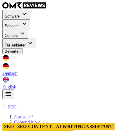
Software
Services
Content
Für Anbieter
Bewerten
Deutsch
English
SEO
Startseite
ContentHub
SEO
SEO CONTENT
AI WRITING ASSISTANT
SEO