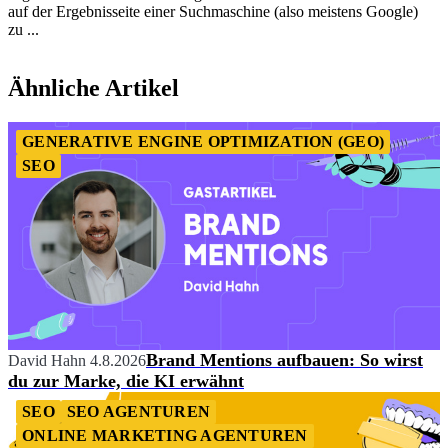
auf der Ergebnisseite einer Suchmaschine (also meistens Google)
zu ...
Item
1
Ähnliche Artikel
of
4
GENERATIVE ENGINE OPTIMIZATION (GEO)
SEO
Brand Mentions aufbauen: So wirst
David Hahn
4.8.2026
du zur Marke, die KI erwähnt
SEO
SEO AGENTUREN
ONLINE MARKETING AGENTUREN